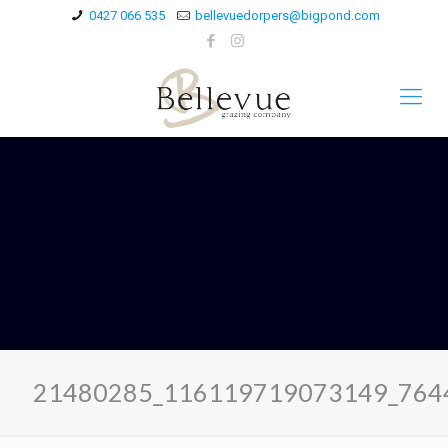
0427 066 535
bellevuedorpers@bigpond.com
21480285_116119719073149_764