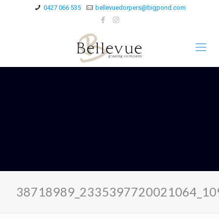
0427 066 535
bellevuedorpers@bigpond.com
38718989_2335397720021064_10